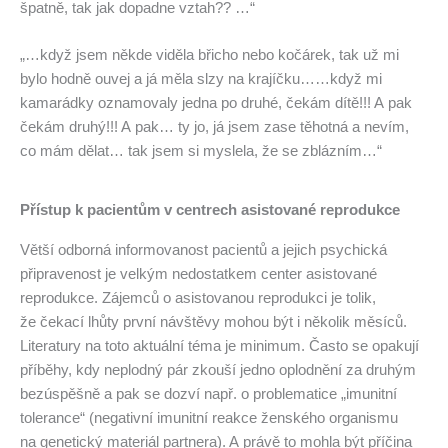
špatně, tak jak dopadne vztah?? …“
„…když jsem někde viděla břicho nebo kočárek, tak už mi
bylo hodně ouvej a já měla slzy na krajíčku……když mi
kamarádky oznamovaly jedna po druhé, čekám dítě!!! A pak
čekám druhý!!! A pak… ty jo, já jsem zase těhotná a nevím,
co mám dělat… tak jsem si myslela, že se zblázním…“
Přístup k pacientům v centrech asistované reprodukce
Větší odborná informovanost pacientů a jejich psychická
připravenost je velkým nedostatkem center asistované
reprodukce. Zájemců o asistovanou reprodukci je tolik,
že čekací lhůty první návštěvy mohou být i několik měsíců.
Literatury na toto aktuální téma je minimum. Často se opakují
příběhy, kdy neplodný pár zkouší jedno oplodnění za druhým
bezúspěšně a pak se dozví např. o problematice „imunitní
tolerance“ (negativní imunitní reakce ženského organismu
na genetický materiál partnera). A právě to mohla být příčina