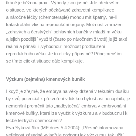
tkáně je běžnou praxí. Výhody jsou jasné. Jde především
o situace, ve kterých očekávané zdravotní komplikace
a náročné léčby (chemoterapie) mohou mít špatný, ne-li
katastrofální vliv na reprodukční orgány. Možnost zmražení
„zdravých a čerstvých“ pohlavních buněk v mladším věku
a jejich pozdější využití (často po náročném životě) je již také
reálná a přináší i „výhodnou“ možnost prodloužení
reprodukčního věku. Je to eticky přípustné? Přinejmenším
se tímto etická situace dále komplikuje.
Výzkum (zejména) kmenových buněk
I když je zřejmé, že embrya na věky držená v tekutém dusíku
by svůj potenciál k přetvoření v lidskou bytost asi nenaplnila, je
nemorální proměnit tato „nadbytečná“ embrya v embryonální
kmenové buňky, které lze využít k výzkumu a v budoucnu i k
léčbě těžkých onemocnění?
Eva Syková říká (MF dnes 5.4.2004): „Přesně informovaná
veřejnost zásadně vyjadřuje podporu jak výzkumu, tak užití