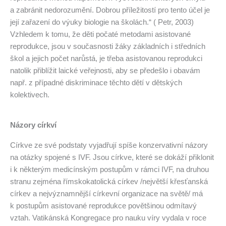
a zabránit nedorozumění. Dobrou příležitostí pro tento účel je
její zařazení do výuky biologie na školách.“ ( Petr, 2003)
Vzhledem k tomu, že děti počaté metodami asistované
reprodukce, jsou v současnosti žáky základních i středních
škol a jejich počet narůstá, je třeba asistovanou reprodukci
natolik přiblížit laické veřejnosti, aby se předešlo i obavám
např. z případné diskriminace těchto dětí v dětských
kolektivech.
Názory církví
Církve ze své podstaty vyjadřují spíše konzervativní názory
na otázky spojené s IVF. Jsou církve, které se dokáží přiklonit
i k některým medicínským postupům v rámci IVF, na druhou
stranu zejména římskokatolická církev /největší křesťanská
církev a nejvýznamnější církevní organizace na světě/ má
k postupům asistované reprodukce povětšinou odmítavý
vztah. Vatikánská Kongregace pro nauku víry vydala v roce