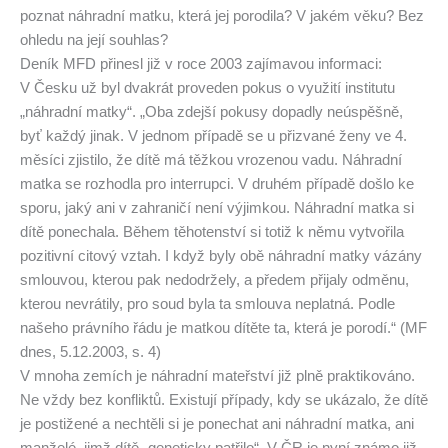
poznat náhradní matku, která jej porodila? V jakém věku? Bez
ohledu na její souhlas?
Deník MFD přinesl již v roce 2003 zajímavou informaci:
V Česku už byl dvakrát proveden pokus o využití institutu
„náhradní matky“. „Oba zdejší pokusy dopadly neúspěšně,
byť každý jinak. V jednom případě se u přizvané ženy ve 4.
měsíci zjistilo, že dítě má těžkou vrozenou vadu. Náhradní
matka se rozhodla pro interrupci. V druhém případě došlo ke
sporu, jaký ani v zahraničí není výjimkou. Náhradní matka si
dítě ponechala. Během těhotenství si totiž k němu vytvořila
pozitivní citový vztah. I když byly obě náhradní matky vázány
smlouvou, kterou pak nedodržely, a předem přijaly odměnu,
kterou nevrátily, pro soud byla ta smlouva neplatná. Podle
našeho právního řádu je matkou dítěte ta, která je porodí.“ (MF
dnes, 5.12.2003, s. 4)
V mnoha zemích je náhradní mateřství již plně praktikováno.
Ne vždy bez konfliktů. Existují případy, kdy se ukázalo, že dítě
je postižené a nechtěli si je ponechat ani náhradní matka, ani