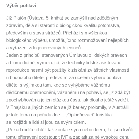
Výběr pohlaví
Již Platón (Ústava, 5. kniha) se zamýšlí nad zděděným
zdravím, dělá si starosti o biologickou kvalitu potomstva,
především u stavu strážců. Přichází s myšlenkou
biologického výběru, umožňujícího rozmnožování nejlepších
a vyřazení zdegenerovaných jedinců.
Jeden z principů, stanovených Úmluvou o lidských právech
a biomedicíně, vymezující, že techniky lidské asistované
reprodukce nesmí být použity k získání zvláštních vlastností
u budoucího dítěte, především za účelem výběru pohlaví
dítěte, s výjimkou tam, kde se vyhýbáme vážnému
dědičnému onemocnění, vázanému na pohlaví, se již zdá být
zpochybňován a je jen otázkou času, jak dlouho ještě vydrží.
V Thajsku a jiných zemích se již bariéry prolomily, v Austrálii
je toto téma na pořadu dne… „Oplodňovací“ turistika
se rozjíždí a lidé si jdou za svým cílem.
„Pokud rodiče chtějí tak zoufale syna nebo dceru, že jsou kvůli
tomu připraveni podstoupit IVF a zaplatit za ně vysokou cenu,