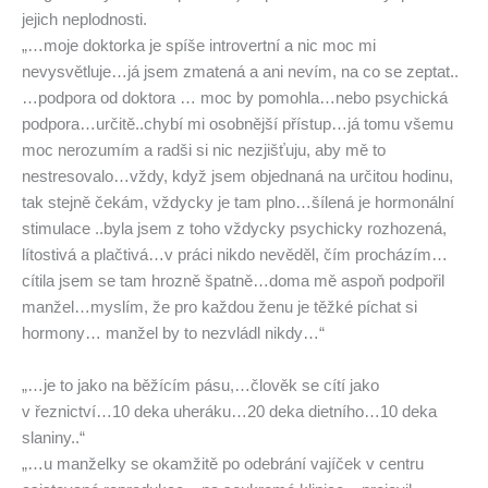
jejich neplodnosti.
„…moje doktorka je spíše introvertní a nic moc mi
nevysvětluje…já jsem zmatená a ani nevím, na co se zeptat..
…podpora od doktora … moc by pomohla…nebo psychická
podpora…určitě..chybí mi osobnější přístup…já tomu všemu
moc nerozumím a radši si nic nezjišťuju, aby mě to
nestresovalo…vždy, když jsem objednaná na určitou hodinu,
tak stejně čekám, vždycky je tam plno…šílená je hormonální
stimulace ..byla jsem z toho vždycky psychicky rozhozená,
lítostivá a plačtivá…v práci nikdo nevěděl, čím procházím…
cítila jsem se tam hrozně špatně…doma mě aspoň podpořil
manžel…myslím, že pro každou ženu je těžké píchat si
hormony… manžel by to nezvládl nikdy…“
„…je to jako na běžícím pásu,…člověk se cítí jako
v řeznictví…10 deka uheráku…20 deka dietního…10 deka
slaniny..“
„…u manželky se okamžitě po odebrání vajíček v centru