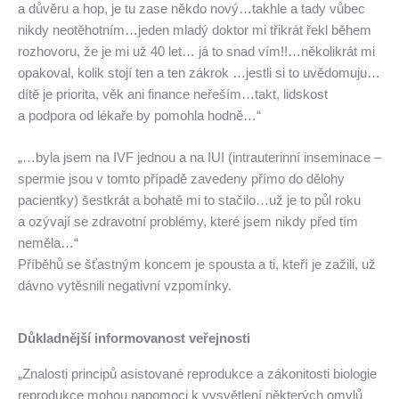
a důvěru a hop, je tu zase někdo nový…takhle a tady vůbec
nikdy neotěhotním…jeden mladý doktor mi třikrát řekl během
rozhovoru, že je mi už 40 let… já to snad vím!!…několikrát mi
opakoval, kolik stojí ten a ten zákrok …jestli si to uvědomuju…
dítě je priorita, věk ani finance neřeším…takt, lidskost
a podpora od lékaře by pomohla hodně…“
„…byla jsem na IVF jednou a na IUI (intrauterinní inseminace –
spermie jsou v tomto případě zavedeny přímo do dělohy
pacientky) šestkrát a bohatě mi to stačilo…už je to půl roku
a ozývají se zdravotní problémy, které jsem nikdy před tím
neměla…“
Příběhů se šťastným koncem je spousta a ti, kteří je zažili, už
dávno vytěsnili negativní vzpomínky.
Důkladnější informovanost veřejnosti
„Znalosti principů asistované reprodukce a zákonitosti biologie
reprodukce mohou napomoci k vysvětlení některých omylů