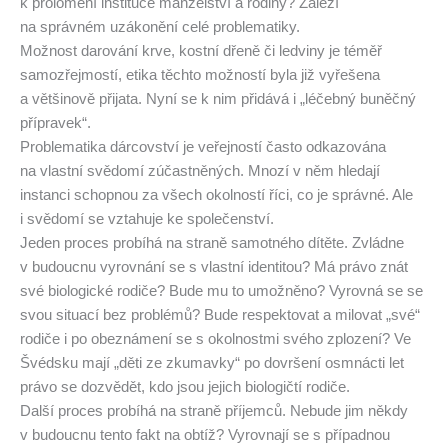
k prolomení instituce manželství a rodiny? Záleží
na správném uzákonění celé problematiky.
Možnost darování krve, kostní dřeně či ledviny je téměř
samozřejmostí, etika těchto možností byla již vyřešena
a většinově přijata. Nyní se k nim přidává i „léčebný buněčný
přípravek“.
Problematika dárcovství je veřejností často odkazována
na vlastní svědomí zúčastněných. Mnozí v něm hledají
instanci schopnou za všech okolností říci, co je správné. Ale
i svědomí se vztahuje ke společenství.
Jeden proces probíhá na straně samotného dítěte. Zvládne
v budoucnu vyrovnání se s vlastní identitou? Má právo znát
své biologické rodiče? Bude mu to umožněno? Vyrovná se se
svou situací bez problémů? Bude respektovat a milovat „své“
rodiče i po obeznámení se s okolnostmi svého zplození? Ve
Švédsku mají „děti ze zkumavky“ po dovršení osmnácti let
právo se dozvědět, kdo jsou jejich biologičtí rodiče.
Další proces probíhá na straně příjemců. Nebude jim někdy
v budoucnu tento fakt na obtíž? Vyrovnají se s případnou