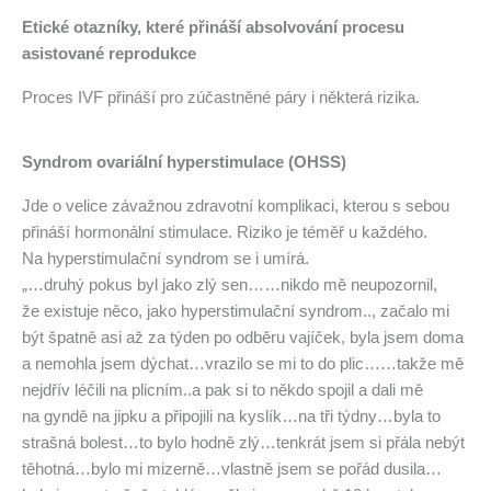
Etické otazníky, které přináší absolvování procesu
asistované reprodukce
Proces IVF přináší pro zúčastněné páry i některá rizika.
Syndrom ovariální hyperstimulace (OHSS)
Jde o velice závažnou zdravotní komplikaci, kterou s sebou
přináší hormonální stimulace. Riziko je téměř u každého.
Na hyperstimulační syndrom se i umírá.
„…druhý pokus byl jako zlý sen……nikdo mě neupozornil,
že existuje něco, jako hyperstimulační syndrom.., začalo mi
být špatně asi až za týden po odběru vajíček, byla jsem doma
a nemohla jsem dýchat…vrazilo se mi to do plic……takže mě
nejdřív léčili na plicním..a pak si to někdo spojil a dali mě
na gyndě na jipku a připojili na kyslík…na tři týdny…byla to
strašná bolest…to bylo hodně zlý…tenkrát jsem si přála nebýt
těhotná…bylo mi mizerně…vlastně jsem se pořád dusila…