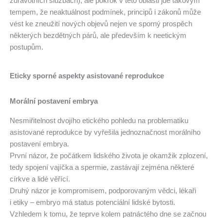
zdravotních službách), ale pokrok v této oblasti jde takovým
tempem, že neaktuálnost podmínek, principů i zákonů může
vést ke zneužití nových objevů nejen ve sporný prospěch
některých bezdětných párů, ale především k neetickým
postupům.
Eticky sporné aspekty asistované reprodukce
Morální postavení embrya
Nesmiřitelnost dvojího etického pohledu na problematiku
asistované reprodukce by vyřešila jednoznačnost morálního
postavení embrya.
První názor, že počátkem lidského života je okamžik zplození,
tedy spojení vajíčka a spermie, zastávají zejména některé
církve a lidé věřící.
Druhý názor je kompromisem, podporovaným vědci, lékaři
i etiky – embryo má status potenciální lidské bytosti.
Vzhledem k tomu, že teprve kolem patnáctého dne se začnou