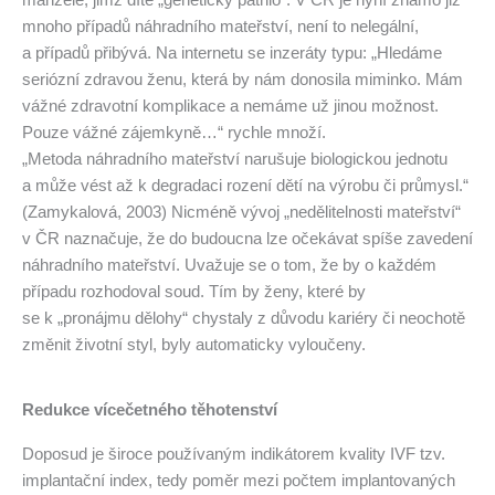
manželé, jimž dítě „geneticky patřilo“. V ČR je nyní známo již
mnoho případů náhradního mateřství, není to nelegální,
a případů přibývá. Na internetu se inzeráty typu: „Hledáme
seriózní zdravou ženu, která by nám donosila miminko. Mám
vážné zdravotní komplikace a nemáme už jinou možnost.
Pouze vážné zájemkyně…“ rychle množí.
„Metoda náhradního mateřství narušuje biologickou jednotu
a může vést až k degradaci rození dětí na výrobu či průmysl.“
(Zamykalová, 2003) Nicméně vývoj „nedělitelnosti mateřství“
v ČR naznačuje, že do budoucna lze očekávat spíše zavedení
náhradního mateřství. Uvažuje se o tom, že by o každém
případu rozhodoval soud. Tím by ženy, které by
se k „pronájmu dělohy“ chystaly z důvodu kariéry či neochotě
změnit životní styl, byly automaticky vyloučeny.
Redukce vícečetného těhotenství
Doposud je široce používaným indikátorem kvality IVF tzv.
implantační index, tedy poměr mezi počtem implantovaných