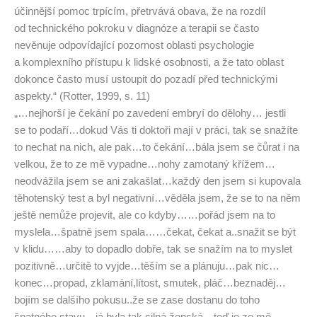
účinnější pomoc trpícím, přetrvává obava, že na rozdíl
od technického pokroku v diagnóze a terapii se často
nevěnuje odpovídající pozornost oblasti psychologie
a komplexního přístupu k lidské osobnosti, a že tato oblast
dokonce často musí ustoupit do pozadí před technickými
aspekty.“ (Rotter, 1999, s. 11)
„…nejhorší je čekání po zavedení embryí do dělohy… jestli
se to podaří…dokud Vás ti doktoři mají v práci, tak se snažíte
to nechat na nich, ale pak…to čekání…bála jsem se čůrat i na
velkou, že to ze mě vypadne…nohy zamotaný křížem…
neodvážila jsem se ani zakašlat…každý den jsem si kupovala
těhotenský test a byl negativní…věděla jsem, že se to na něm
ještě nemůže projevit, ale co kdyby……pořád jsem na to
myslela…špatně jsem spala……čekat, čekat a..snažit se být
v klidu……aby to dopadlo dobře, tak se snažím na to myslet
pozitivně…určitě to vyjde…těším se a plánuju…pak nic…
konec…propad, zklamání,lítost, smutek, pláč…beznaděj…
bojím se dalšího pokusu..že se zase dostanu do toho
špatného stavu…já byla tak silná ženská…teď je ze mě