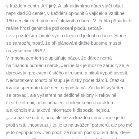
v každém centru AR jiný. A tak aktivnímu dárci stačí objet
například 30 center, v každém oplodnit 6 vajíček a vznikne
180 genetických potomků aktivního dárce. V těchto případech
reálně hrozí genetické poškozeni plodů, setkají-li
se v pozdějším životě syn a dcera od jednoho dárce. Stane
se samozřejmostí, že při plánování dítěte budeme muset
na vyšetření DNA?
V mnoha zemích se uplatňuje názor, že dárce nemá
na finanční odměnu nárok. Jedině tak je možné zaručit, že je
dárcovství projevem čistého altruismu a nikoli vypočítavosti.
Nedostatkem tohoto přístupu je nízký počet dárců. Otázka
kvality spermatu také není nepodstatná. Základní vyšetření
se provádí, ale vyšetření na dědičné sklony k rakovině
či schizofrenii, nebo odhalení cholerického charakteru
a alkoholismu, takové informace k dispozici nejsou.
„…snažit se o dítě, ano, ale ne za každou cenu…mně je to
proti srsti…neodsuzuji to, je to na uvážení partnerů, ale pro mě
je to nepřípustné…ten pocit, že nosím pod srdcem dítě, které