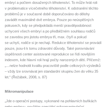
embryí a počtem dosažených těhotenství. To může hrát roli
v problematice vícečetného těhotenství. K odstranění těchto
problémů je v současné době doporučováno do dělohy
zavádět maximálně dvě embrya. Pouze po neúspěšných
pokusech, kdy se předpokládá menší pravděpodobnost
uchycení všech embryí a po předběžném souhlasu rodičů
se zavedou pro jistotu embrya tři, max. čtyři a pokud
se uchytí, rodiče si je nechají. Redukce těhotenství se provádí
pouze, jsou-li k tomu zdravotní důvody. Také porovnávání
úspěšnosti center asistované reprodukce se řídí novějším
indexem, kde hlavní roli hrají počty narozených dětí. Přičemž:
„…nelze hodnotit kvalitu pracoviště podle celkových výsledků
– vždy lze srovnávat jen standardní skupinu žen do věku 35
let.“ (Řežábek, 2008, s. 87)
Mikromanipulace
„Jde o operační postupy, vykonané na pohlavních buňkách
nebo embryu, použitím speciální mikromanipulační