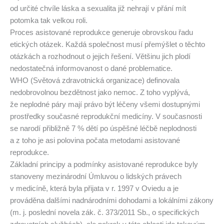
od určité chvíle láska a sexualita již nehrají v přání mít
potomka tak velkou roli.
Proces asistované reprodukce generuje obrovskou řadu
etických otázek. Každá společnost musí přemýšlet o těchto
otázkách a rozhodnout o jejich řešení. Většinu jich plodí
nedostatečná informovanost o dané problematice.
WHO (Světová zdravotnická organizace) definovala
nedobrovolnou bezdětnost jako nemoc. Z toho vyplývá,
že neplodné páry mají právo být léčeny všemi dostupnými
prostředky současné reprodukční medicíny. V současnosti
se narodí přibližně 7 % dětí po úspěšné léčbě neplodnosti
a z toho je asi polovina počata metodami asistované
reprodukce.
Základní principy a podmínky asistované reprodukce byly
stanoveny mezinárodní Úmluvou o lidských právech
v medicíně, která byla přijata v r. 1997 v Oviedu a je
prováděna dalšími nadnárodními dohodami a lokálními zákony
(m. j. poslední novela zák. č. 373/2011 Sb., o specifických