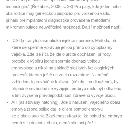
technologie.“ (Řežábek, 2008, s. 98) Pro páry, kde jeden nebo
oba rodiče mají genetickou dispozici pro vrozenou vadu,
přináší preimplantační diagnostika prováděná metodami
mikromanipulace neuvěřitelné možnosti. Další možnosti např.:
ICSI (intracytoplasmatická injekce spermie). Metoda, při
které se spermie vpravuje jehlou přímo do cytoplazmy
vajíčka. Zde lze říci, že jde o určité obcházení přírody,
protože k výběru jedné spermie dochází volbou
embryologa a nikoli na základě složitých fyziologických
procesů, kterým ještě ne zcela rozumíme. Nicméně,
vzhledem k prováděné kultivaci (někdy i prodloužené), by
případné nevhodně se vyvíjející embryo mělo být odhaleno
a tím zvýšena pravděpodobnost zdravého vývoje plodu.
AH (asistovaný hatching). Jde o narušení vaječného obalu
embrya (zona pellucida), s cílem pomoci embryu
se z obalu uvolnit. Zkušenost ukazuje, že pokud se embryo
nemá sílu dostat z obalu, nemá sílu ani přežít.