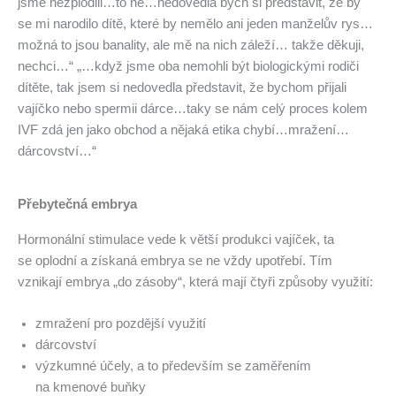
jsme nezplodili…to ne…nedovedla bych si představit, že by
se mi narodilo dítě, které by nemělo ani jeden manželův rys…
možná to jsou banality, ale mě na nich záleží… takže děkuji,
nechci…“ „…když jsme oba nemohli být biologickými rodiči
dítěte, tak jsem si nedovedla představit, že bychom přijali
vajíčko nebo spermii dárce…taky se nám celý proces kolem
IVF zdá jen jako obchod a nějaká etika chybí…mražení…
dárcovství…“
Přebytečná embrya
Hormonální stimulace vede k větší produkci vajíček, ta
se oplodní a získaná embrya se ne vždy upotřebí. Tím
vznikají embrya „do zásoby“, která mají čtyři způsoby využití:
zmražení pro pozdější využití
dárcovství
výzkumné účely, a to především se zaměřením
na kmenové buňky