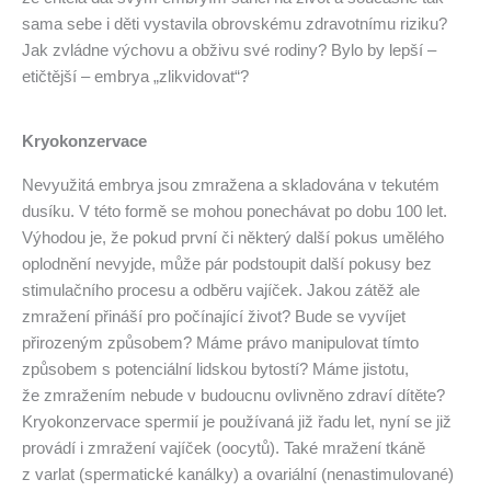
sama sebe i děti vystavila obrovskému zdravotnímu riziku?
Jak zvládne výchovu a obživu své rodiny? Bylo by lepší –
etičtější – embrya „zlikvidovat“?
Kryokonzervace
Nevyužitá embrya jsou zmražena a skladována v tekutém
dusíku. V této formě se mohou ponechávat po dobu 100 let.
Výhodou je, že pokud první či některý další pokus umělého
oplodnění nevyjde, může pár podstoupit další pokusy bez
stimulačního procesu a odběru vajíček. Jakou zátěž ale
zmražení přináší pro počínající život? Bude se vyvíjet
přirozeným způsobem? Máme právo manipulovat tímto
způsobem s potenciální lidskou bytostí? Máme jistotu,
že zmražením nebude v budoucnu ovlivněno zdraví dítěte?
Kryokonzervace spermií je používaná již řadu let, nyní se již
provádí i zmražení vajíček (oocytů). Také mražení tkáně
z varlat (spermatické kanálky) a ovariální (nenastimulované)