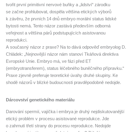
tvořit první primitivní nervové buňky a „lidství“ zárodku
se začne prohlubovat, dospěla většina etických výborů
k závěru, že prvních 14 dnů embryo morální status lidské
bytosti nemá. Tento názor zastává především odborná
veřejnost a většina párů podstupujících asistovanou
reprodukci.
A současný názor z praxe? Na to dává odpověď embryolog D.
Chládek: „Nejnovější názor nám stanoví Tkáňová direktiva
Evropské Unie. Embryo má, ve fázi před ET
(embryotransferem), status léčebného buněčného přípravku.“
Praxe zjevně preferuje teoretické úvahy druhé skupiny. Ke
shodě názorů v blízké budoucnosti pravděpodobně nedojde.
Dárcovství genetického materiálu
Darování spermií, vajíčka i embrya je druhý nejdiskutovanější
etický problém v procesu asistované reprodukce. Jde
o zahrnutí třetí strany do procesu reprodukce. Nedojde