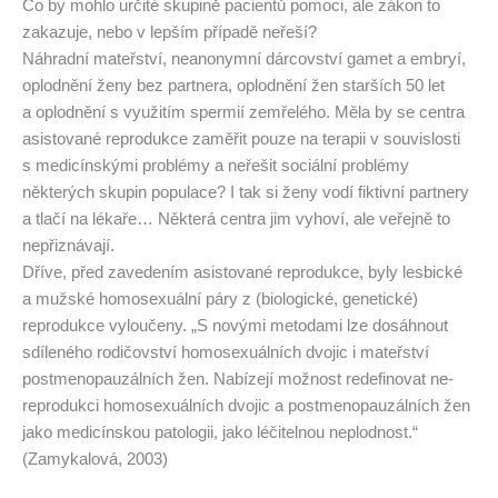
Co by mohlo určité skupině pacientů pomoci, ale zákon to
zakazuje, nebo v lepším případě neřeší?
Náhradní mateřství, neanonymní dárcovství gamet a embryí,
oplodnění ženy bez partnera, oplodnění žen starších 50 let
a oplodnění s využitím spermií zemřelého. Měla by se centra
asistované reprodukce zaměřit pouze na terapii v souvislosti
s medicínskými problémy a neřešit sociální problémy
některých skupin populace? I tak si ženy vodí fiktivní partnery
a tlačí na lékaře… Některá centra jim vyhoví, ale veřejně to
nepřiznávají.
Dříve, před zavedením asistované reprodukce, byly lesbické
a mužské homosexuální páry z (biologické, genetické)
reprodukce vyloučeny. „S novými metodami lze dosáhnout
sdíleného rodičovství homosexuálních dvojic i mateřství
postmenopauzálních žen. Nabízejí možnost redefinovat ne-
reprodukci homosexuálních dvojic a postmenopauzálních žen
jako medicínskou patologii, jako léčitelnou neplodnost.“
(Zamykalová, 2003)