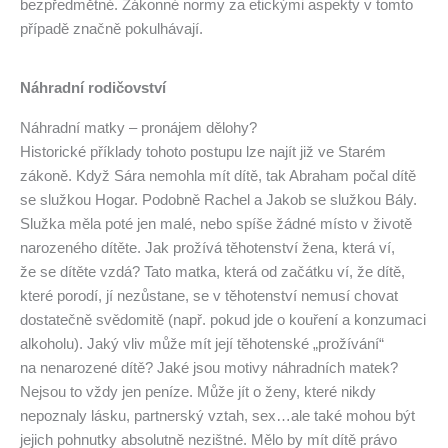
bezpředmětné. Zákonné normy za etickými aspekty v tomto
případě značně pokulhávají.
Náhradní rodičovství
Náhradní matky – pronájem dělohy?
Historické příklady tohoto postupu lze najít již ve Starém
zákoně. Když Sára nemohla mít dítě, tak Abraham počal dítě
se služkou Hogar. Podobně Rachel a Jakob se služkou Bály.
Služka měla poté jen malé, nebo spíše žádné místo v životě
narozeného dítěte. Jak prožívá těhotenství žena, která ví,
že se dítěte vzdá? Tato matka, která od začátku ví, že dítě,
které porodí, jí nezůstane, se v těhotenství nemusí chovat
dostatečně svědomitě (např. pokud jde o kouření a konzumaci
alkoholu). Jaký vliv může mít její těhotenské „prožívání“
na nenarozené dítě? Jaké jsou motivy náhradních matek?
Nejsou to vždy jen peníze. Může jít o ženy, které nikdy
nepoznaly lásku, partnerský vztah, sex…ale také mohou být
jejich pohnutky absolutně nezištné. Mělo by mít dítě právo