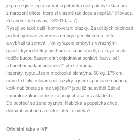
je pro ně jistě lepší vybrat si potomka než pak být zklamáni
z narození dítěte, které si vlastně tak docela nepřáli.“ (Kovacs,
Zdravotnické noviny, 13/2010, s. 7)
Rýsují se také další kontroverzní otázky. Za určitých okolností
podrobují lékaři vytvořená embrya genetickému testu
a vybírají ta zdravá. „Na vyřazení embryí s výraznými
genetickými defekty bychom se snad shodli, co když si ale
rodiče budou časem chtít objednávat pohlaví, barvu očí
a hudební nadání potomka?“ ptá se Vácha.
Inzeráty, typu: „Jsem modrooká blondýna, 60 kg, 175 cm,
mám tři tituly, mluvím pěti jazyky a jsem sportovně nadaná,
kolik nabídnete za mé vajíčko?“ jsou již na světě! Etické
i morální zákonitosti se začínají otřásat v základech.
Do popředí se žene byznys. Nabídka a poptávka chce
diktovat svobodu a etické cítění člověka?
Oficiální tabu v IVF