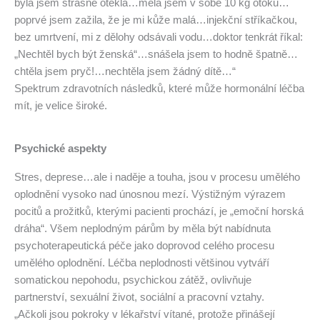
byla jsem strašně oteklá…měla jsem v sobě 10 kg otoku…
poprvé jsem zažila, že je mi kůže malá…injekční stříkačkou,
bez umrtvení, mi z dělohy odsávali vodu…doktor tenkrát říkal:
„Nechtěl bych být ženská“…snášela jsem to hodně špatně…
chtěla jsem pryč!…nechtěla jsem žádný dítě…“
Spektrum zdravotních následků, které může hormonální léčba
mít, je velice široké.
Psychické aspekty
Stres, deprese…ale i naděje a touha, jsou v procesu umělého
oplodnění vysoko nad únosnou mezí. Výstižným výrazem
pocitů a prožitků, kterými pacienti prochází, je „emoční horská
dráha“. Všem neplodným párům by měla být nabídnuta
psychoterapeutická péče jako doprovod celého procesu
umělého oplodnění. Léčba neplodnosti většinou vytváří
somatickou nepohodu, psychickou zátěž, ovlivňuje
partnerství, sexuální život, sociální a pracovní vztahy.
„Ačkoli jsou pokroky v lékařství vítané, protože přinášejí