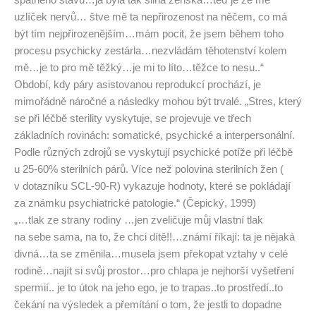
uzlíček nervů… štve mě ta nepřirozenost na něčem, co má
být tím nejpřirozenějším…mám pocit, že jsem během toho
procesu psychicky zestárla…nezvládám těhotenství kolem
mě…je to pro mě těžký…je mi to líto…těžce to nesu..“
Období, kdy páry asistovanou reprodukcí prochází, je
mimořádně náročné a následky mohou být trvalé. „Stres, který
se při léčbě sterility vyskytuje, se projevuje ve třech
základních rovinách: somatické, psychické a interpersonální.
Podle různých zdrojů se vyskytují psychické potíže při léčbě
u 25-60% sterilních párů. Více než polovina sterilních žen (
v dotazníku SCL-90-R) vykazuje hodnoty, které se pokládají
za známku psychiatrické patologie.“ (Čepický, 1999)
„…tlak ze strany rodiny …jen zveličuje můj vlastní tlak
na sebe sama, na to, že chci dítě!!…známí říkají: ta je nějaká
divná…ta se změnila…musela jsem překopat vztahy v celé
rodině…najít si svůj prostor…pro chlapa je nejhorší vyšetření
spermií.. je to útok na jeho ego, je to trapas..to prostředí..to
čekání na výsledek a přemítání o tom, že jestli to dopadne