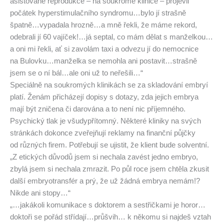
asistované reprodukce – na soukromé klinice – projevil
počátek hyperstimulačního syndromu…bylo jí strašně
špatně…vypadala hrozně…a mně řekli, že máme rekord,
odebrali jí 60 vajíček!…já septal, co mám dělat s manželkou…
a oni mi řekli, ať si zavolám taxi a odvezu jí do nemocnice
na Bulovku…manželka se nemohla ani postavit…strašně
jsem se o ní bál…ale oni už to neřešili…“
Speciálně na soukromých klinikách se za skladování embryí
platí. Ženám přicházejí dopisy s dotazy, zda jejich embrya
mají být zničena či darována a to není nic příjemného.
Psychický tlak je všudypřítomný. Některé kliniky na svých
stránkách dokonce zveřejňují reklamy na finanční půjčky
od různých firem. Potřebují se ujistit, že klient bude solventní.
„Z etických důvodů jsem si nechala zavést jedno embryo,
zbylá jsem si nechala zmrazit. Po půl roce jsem chtěla zkusit
další embryotransfér a prý, že už žádná embrya nemám!?
Nikde ani stopy…“
„…jakákoli komunikace s doktorem a sestřičkami je horor…
doktoři se pořád střídají…průšvih… k někomu si najdeš vztah