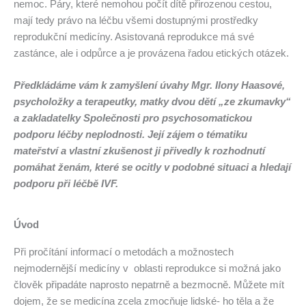
nemoc. Páry, které nemohou počít dítě přirozenou cestou,
mají tedy právo na léčbu všemi dostupnými prostředky
reprodukční medicíny. Asistovaná reprodukce má své
zastánce, ale i odpůrce a je provázena řadou etických otázek.
Předkládáme vám k zamyšlení úvahy Mgr. Ilony Haasové,
psycholožky a terapeutky, matky dvou dětí „ze zkumavky“
a zakladatelky Společnosti pro psychosomatickou
podporu léčby neplodnosti. Její zájem o tématiku
mateřství a vlastní zkušenost ji přivedly k rozhodnutí
pomáhat ženám, které se ocitly v podobné situaci a hledají
podporu při léčbě IVF.
Úvod
Při pročítání informací o metodách a možnostech
nejmodernější medicíny v oblasti reprodukce si možná jako
člověk připadáte naprosto nepatrně a bezmocně. Můžete mít
dojem, že se medicína zcela zmocňuje lidské- ho těla a že