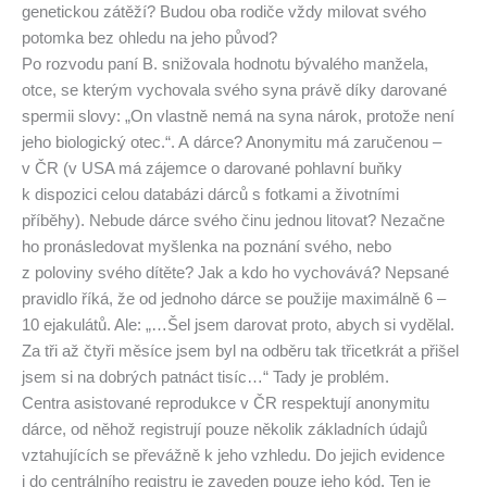
genetickou zátěží? Budou oba rodiče vždy milovat svého
potomka bez ohledu na jeho původ?
Po rozvodu paní B. snižovala hodnotu bývalého manžela,
otce, se kterým vychovala svého syna právě díky darované
spermii slovy: „On vlastně nemá na syna nárok, protože není
jeho biologický otec.“. A dárce? Anonymitu má zaručenou –
v ČR (v USA má zájemce o darované pohlavní buňky
k dispozici celou databázi dárců s fotkami a životními
příběhy). Nebude dárce svého činu jednou litovat? Nezačne
ho pronásledovat myšlenka na poznání svého, nebo
z poloviny svého dítěte? Jak a kdo ho vychovává? Nepsané
pravidlo říká, že od jednoho dárce se použije maximálně 6 –
10 ejakulátů. Ale: „…Šel jsem darovat proto, abych si vydělal.
Za tři až čtyři měsíce jsem byl na odběru tak třicetkrát a přišel
jsem si na dobrých patnáct tisíc…“ Tady je problém.
Centra asistované reprodukce v ČR respektují anonymitu
dárce, od něhož registrují pouze několik základních údajů
vztahujících se převážně k jeho vzhledu. Do jejich evidence
i do centrálního registru je zaveden pouze jeho kód. Ten je