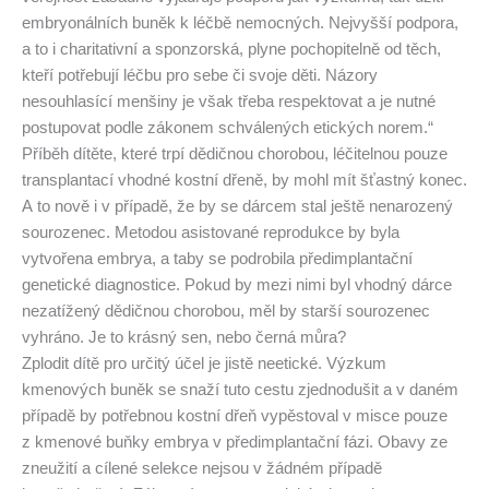
embryonálních buněk k léčbě nemocných. Nejvyšší podpora,
a to i charitativní a sponzorská, plyne pochopitelně od těch,
kteří potřebují léčbu pro sebe či svoje děti. Názory
nesouhlasící menšiny je však třeba respektovat a je nutné
postupovat podle zákonem schválených etických norem.“
Příběh dítěte, které trpí dědičnou chorobou, léčitelnou pouze
transplantací vhodné kostní dřeně, by mohl mít šťastný konec.
A to nově i v případě, že by se dárcem stal ještě nenarozený
sourozenec. Metodou asistované reprodukce by byla
vytvořena embrya, a taby se podrobila předimplantační
genetické diagnostice. Pokud by mezi nimi byl vhodný dárce
nezatížený dědičnou chorobou, měl by starší sourozenec
vyhráno. Je to krásný sen, nebo černá můra?
Zplodit dítě pro určitý účel je jistě neetické. Výzkum
kmenových buněk se snaží tuto cestu zjednodušit a v daném
případě by potřebnou kostní dřeň vypěstoval v misce pouze
z kmenové buňky embrya v předimplantační fázi. Obavy ze
zneužití a cílené selekce nejsou v žádném případě