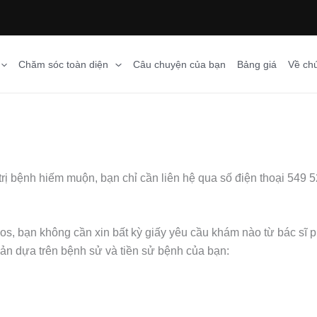
Chăm sóc toàn diện
Câu chuyện của bạn
Bảng giá
Về chú
rị bệnh hiếm muộn, bạn chỉ cần liên hệ qua số điện thoại 549 5
s, bạn không cần xin bất kỳ giấy yêu cầu khám nào từ bác sĩ ph
bản dựa trên bệnh sử và tiền sử bệnh của bạn: