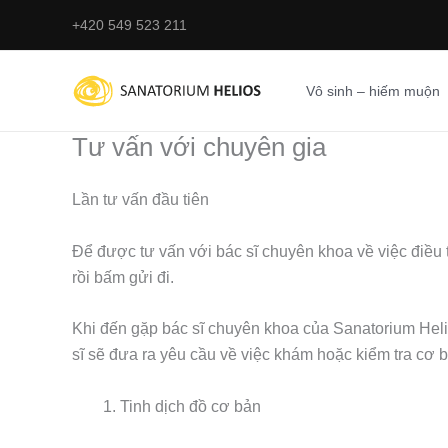
Nhảy
+420 549 523 211
tới
nội
dung
Vô sinh – hiếm muộn
Tư vấn với chuyên gia
Lần tư vấn đầu tiên
Để được tư vấn với bác sĩ chuyên khoa về việc điều t
rồi bấm gửi đi.
Khi đến gặp bác sĩ chuyên khoa của Sanatorium Helio
sĩ sẽ đưa ra yêu cầu về việc khám hoặc kiểm tra cơ 
Tinh dịch đồ cơ bản