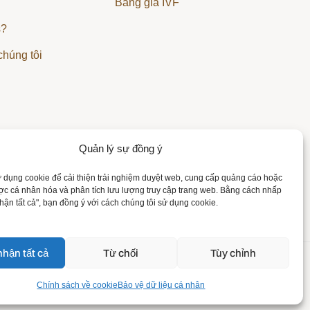
Bảng giá IVF
s?
chúng tôi
Quản lý sự đồng ý
 dụng cookie để cải thiện trải nghiệm duyệt web, cung cấp quảng cáo hoặc
ợc cá nhân hóa và phân tích lưu lượng truy cập trang web. Bằng cách nhấp
ận tất cả", bạn đồng ý với cách chúng tôi sử dụng cookie.
hận tất cả
Từ chối
Tùy chỉnh
ữ liệu cá nhân
Tuyên bố pháp lý
Chính sách về cookie
Chính sách về cookie
Bảo vệ dữ liệu cá nhân