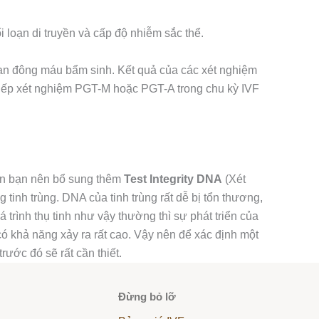
i loạn di truyền và cấp độ nhiễm sắc thể.
loạn đông máu bẩm sinh. Kết quả của các xét nghiệm
 tiếp xét nghiệm PGT-M hoặc PGT-A trong chu kỳ IVF
yên bạn nên bổ sung thêm
Test Integrity DNA
(Xét
tinh trùng. DNA của tinh trùng rất dễ bị tổn thương,
 trình thụ tinh như vậy thường thì sự phát triển của
 có khả năng xảy ra rất cao. Vậy nên để xác định một
rước đó sẽ rất cần thiết.
Đừng bỏ lỡ