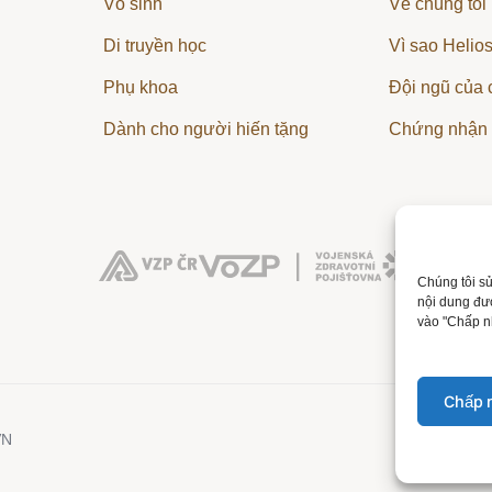
Vô sinh
Về chúng tôi
Di truyền học
Vì sao Helio
Phụ khoa
Đội ngũ của 
Dành cho người hiến tặng
Chứng nhận
Chúng tôi sử
nội dung đư
vào "Chấp nh
Chấp n
Bảo vệ d
VN